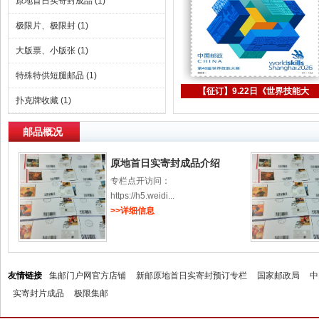
原地首日实寄封成品
(1)
极限片、极限封
(1)
大版票、小版张
(1)
1
特殊特供短腿邮品
(1)
【征订】9.22日《世界技能大
扑克牌收藏
(1)
邮品概况
原地首日实寄封成品介绍
专栏点开访问：
https://h5.weidi...
>>详细信息
友情链接
集邮门户网官方店铺
新邮原地首日实寄封预订专栏
国家邮政局
中
实寄封片成品
极限集邮