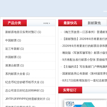
产品分类
最新快讯
新邮聚焦
新邮原地首日实寄封预订
(1)
·
《梅兰芳故里—江苏泰州》普通邮
·
【新邮预告】2026年8月将要发行
中国邮票
(1)
·
2026年8月将要发行的邮票目录和
近三年新邮
(1)
·
雕刻版《军旗军徽军歌》邮票小版
外国邮票
(1)
·
9月将配合发行邮票小型张 景德镇
港澳台邮票
(1)
·
【主编的话】写在集邮门户网电脑
·
国家邮政局公布新邮《第48届世界
系列邮票大全套
(1)
·
8月17日拟将增加发行一套纪念邮
纪念币纪念钞硬币纸币大全
(1)
实寄征订
总公司首日封纪念封特种封
(1)
JP/TP/JF/PP/PF纪特普邮资封片
(1)